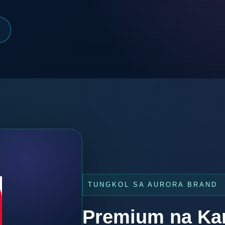
TUNGKOL SA AURORA BRAND
Premium na Kar