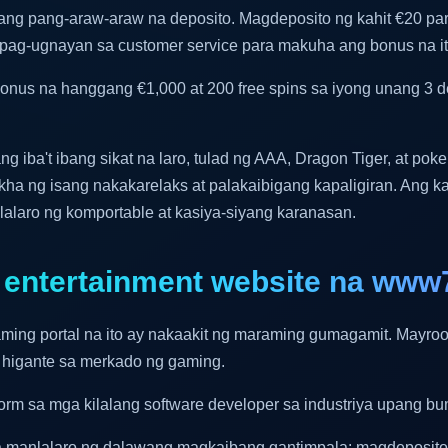
wang pang-araw-araw na deposito. Magdeposito ng kahit €20 pa
ipag-ugnayan sa customer service para makuha ang bonus na it
onus na hanggang €1,000 at 200 free spins sa iyong unang 3 d
ang iba't ibang sikat na laro, tulad ng AAA, Dragon Tiger, at p
ha ng isang nakakarelaks at palakaibigang kapaligiran. Ang ka
alaro ng komportable at kasiya-siyang karanasan.
 entertainment website na www
aming portal na ito ay nakaakit ng maraming gumagamit. Mayroo
igante sa merkado ng gaming.
orm sa mga kilalang software developer sa industriya upang bum
 manlalaro ng dalawang magkaibang gantimpala: magdeposito 