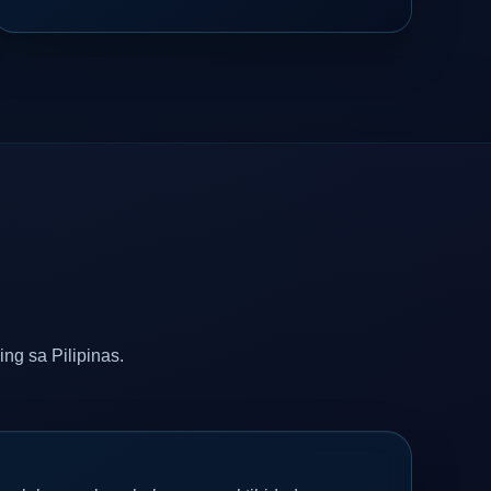
ng sa Pilipinas.