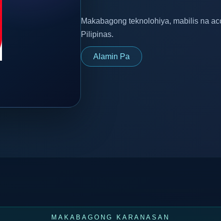
Makabagong teknolohiya, mabilis na acc
Pilipinas.
Alamin Pa
MAKABAGONG KARANASAN