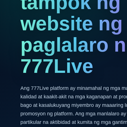
tampok ng
website ng
paglalaro 
777Live
Ang 777Live platform ay minamahal ng mga ma
kalidad at kaakit-akit na mga kaganapan at pr
bago at kasalukuyang miyembro ay maaaring 
promosyon ng platform. Ang mga manlalaro a
partikular na aktibidad at kumita ng mga gantim