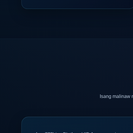
Isang malinaw n