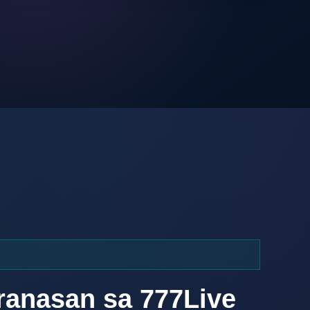
anasan sa 777Live