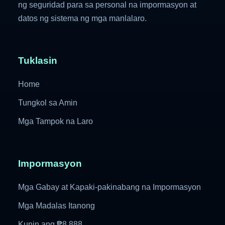
ng seguridad para sa personal na impormasyon at
datos ng sistema ng mga manlalaro.
Tuklasin
Home
Tungkol sa Amin
Mga Tampok na Laro
Impormasyon
Mga Gabay at Kapaki-pakinabang na Impormasyon
Mga Madalas Itanong
Kunin ang ₱8,888