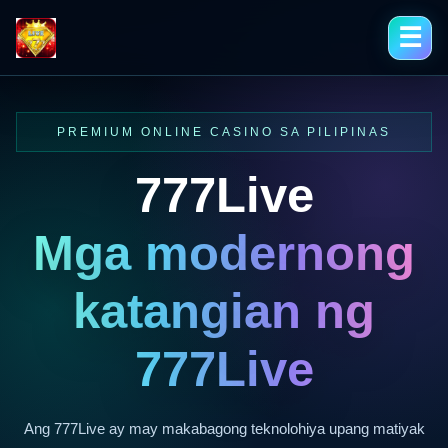
☰
PREMIUM ONLINE CASINO SA PILIPINAS
777Live
Mga modernong
katangian ng
777Live
Ang 777Live ay may makabagong teknolohiya upang matiyak