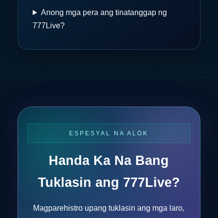
Anong mga pera ang tinatanggap ng
777Live?
ESPESYAL NA ALOK
Handa Ka Na Bang
Tuklasin ang 777Live?
Magparehistro upang tuklasin ang mga laro,