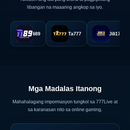
libangan na maaaring angkop sa iyo.
Ii89
Ta777
Jili178
Mga Madalas Itanong
Mahahalagang impormasyon tungkol sa 777Live at
sa karanasan nito sa online gaming.