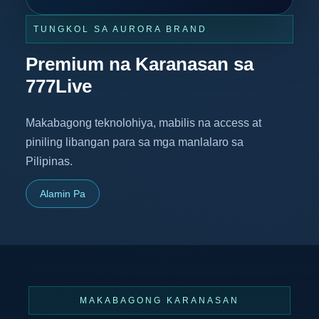
TUNGKOL SA AURORA BRAND
Premium na Karanasan sa
777Live
Makabagong teknolohiya, mabilis na access at
piniling libangan para sa mga manlalaro sa
Pilipinas.
Alamin Pa
MAKABAGONG KARANASAN