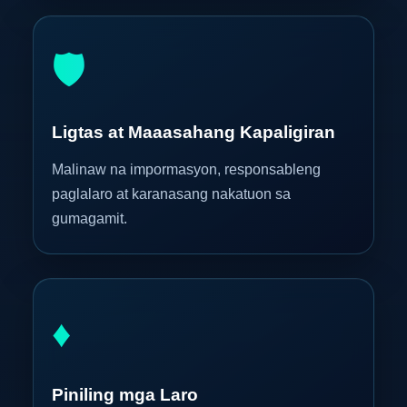
🛡️
Ligtas at Maaasahang Kapaligiran
Malinaw na impormasyon, responsableng
paglalaro at karanasang nakatuon sa
gumagamit.
♦
Piniling mga Laro