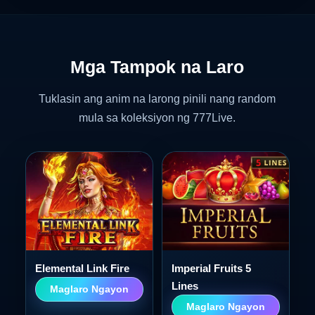
Mga Tampok na Laro
Tuklasin ang anim na larong pinili nang random
mula sa koleksiyon ng 777Live.
Elemental Link Fire
Imperial Fruits 5
Lines
Maglaro Ngayon
Maglaro Ngayon